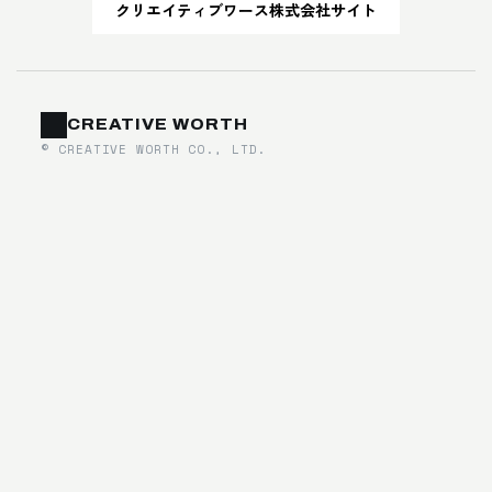
クリエイティブワース株式会社サイト
お客さまからお預かりした個人情報は、当社から
のご連絡や業務のご案内やご質問に対する回答と
して、電子メールや資料のご送付に利用いたしま
す。
CREATIVE WORTH
個人情報の第三者への開示・提供の禁止
© CREATIVE WORTH CO., LTD.
当社は、お客さまよりお預かりした個人情報を適
切に管理し、次のいずれかに該当する場合を除
き、個人情報を第三者に開示いたしません。
・お客さまの同意がある場合
・お客さまが希望されるサービスを行なうために
当社が業務を委託する業者に対して開示する場合
・法令に基づき開示することが必要である場合
個人情報の安全対策
当社は、個人情報の正確性及び安全性確保のため
に、セキュリティに万全の対策を講じています。
ご本人の照会