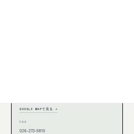
05
TEL
026-273-5816
受付時間
9:00〜18:00（土・日・祝日を除く）
会社名
クリエイティブワース株式会社
所在地
〒387-0016 長野県千曲市大字屋代768
GOOGLE MAPで見る ↗
FAX
026-273-5810