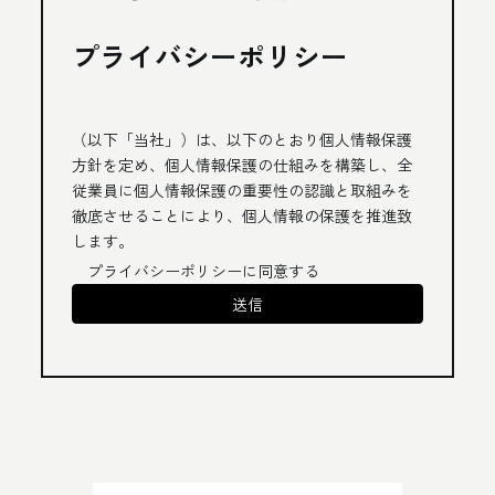
プライバシーポリシー
（以下「当社」）は、以下のとおり個人情報保護
方針を定め、個人情報保護の仕組みを構築し、全
従業員に個人情報保護の重要性の認識と取組みを
徹底させることにより、個人情報の保護を推進致
します。
プライバシーポリシーに同意する
個人情報の管理
当社は、お客さまの個人情報を正確かつ最新の状
態に保ち、個人情報への不正アクセス・紛失・破
損・改ざん・漏洩などを防止するため、セキュリ
ティシステムの維持・管理体制の整備・社員教育
の徹底等の必要な措置を講じ、安全対策を実施し
個人情報の厳重な管理を行ないます。
個人情報の利用目的